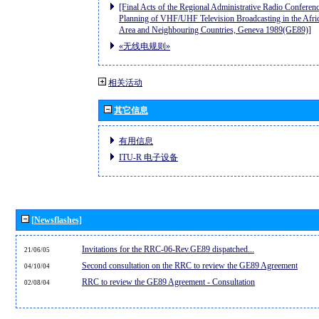
[Final Acts of the Regional Administrative Radio Conferenc
Planning of VHF/UHF Television Broadcasting in the Afri
Area and Neighbouring Countries, Geneva 1989(GE89)]
«无线电规则»
相关活动
其它信息
有用信息
ITU-R 电子设备
[Newsflashes]
Invitations for the RRC-06-Rev.GE89 dispatched...
21/06/05
Second consultation on the RRC to review the GE89 Agreement
04/10/04
RRC to review the GE89 Agreement - Consultation
02/08/04