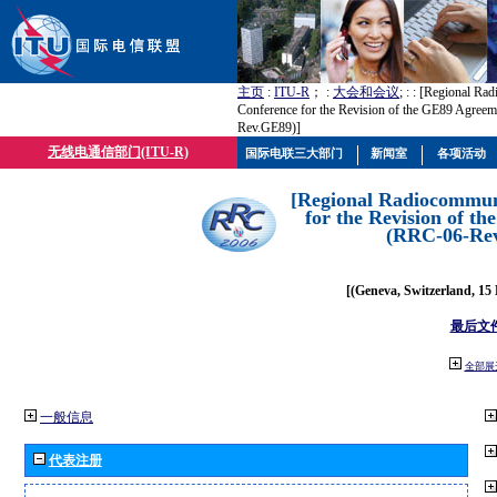
主页
:
ITU-R
； :
大会和会议
; :
: [Regional Ra
Conference for the Revision of the GE89 Agree
Rev.GE89)]
无线电通信部门(ITU-R)
国际电联三大部门
新闻室
各项活动
[Regional Radiocommun
for the Revision of t
(RRC-06-Re
[(Geneva, Switzerland, 15
最后文
全部展
一般信息
代表注册