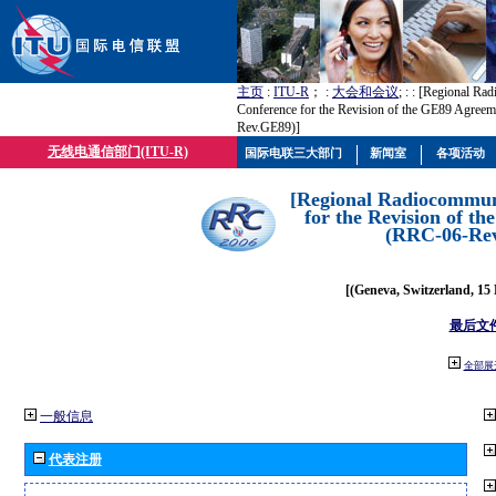
主页
:
ITU-R
； :
大会和会议
; :
: [Regional Ra
Conference for the Revision of the GE89 Agree
Rev.GE89)]
无线电通信部门(ITU-R)
国际电联三大部门
新闻室
各项活动
[Regional Radiocommun
for the Revision of t
(RRC-06-Re
[(Geneva, Switzerland, 15
最后文
全部展
一般信息
代表注册