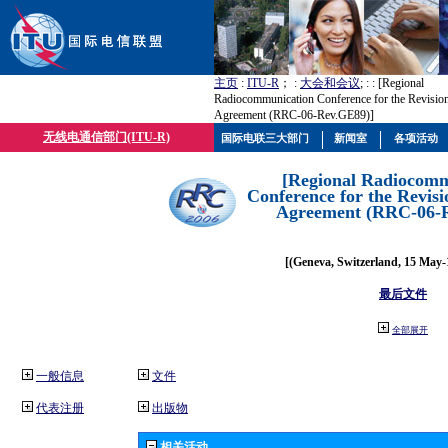
主页
:
ITU-R
； :
大会和会议
; :
: [Regional
Radiocommunication Conference for the Revisio
Agreement (RRC-06-Rev.GE89)]
无线电通信部门(ITU-R)
国际电联三大部门
新闻室
各项活动
[Regional Radiocomm
Conference for the Revisi
Agreement (RRC-06-
[(Geneva, Switzerland, 15 May-
最后文件
全部展开
一般信息
文件
代表注册
出版物
相关活动