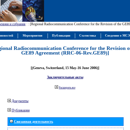
енции и собрания
:
: [Regional Radiocommunication Conference for the Revision of the GE
новостей
Мероприятия
Публикации
Статистика
Сведения о МС
gional Radiocommunication Conference for the Revision o
GE89 Agreement (RRC-06-Rev.GE89)]
[(Geneva, Switzerland, 15 May-16 June 2006)]
Заключительные акты
Расширить все
Документы
Публикации
Связанная деятельность