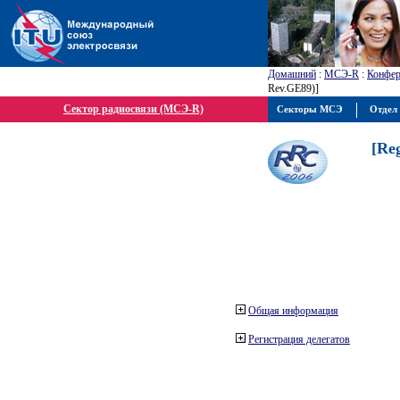
Домашний
:
МСЭ-R
:
Конфер
Rev.GE89)]
Сектор радиосвязи (МСЭ-R)
Секторы МСЭ
Отдел 
[Re
Общая информация
Регистрация делегатов