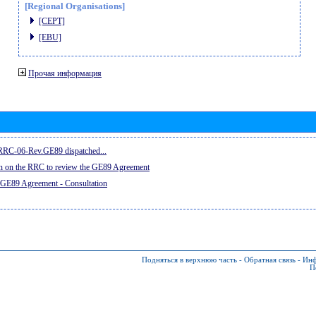
[Regional Organisations]
[CEPT]
[EBU]
Прочая информация
e RRC-06-Rev.GE89 dispatched...
on on the RRC to review the GE89 Agreement
 GE89 Agreement - Consultation
Подняться в верхнюю часть
-
Обратная связь
-
Инф
П