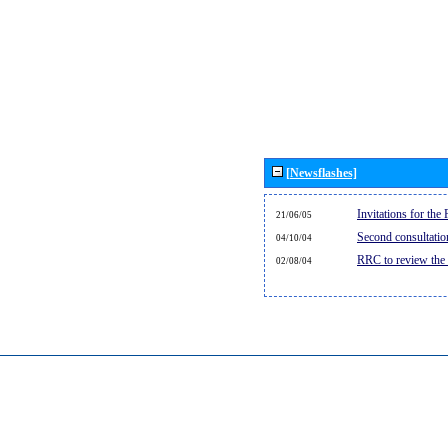
[Newsflashes]
Invitations for th
21/06/05
Second consultati
04/10/04
RRC to review the
02/08/04