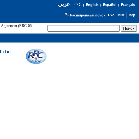
عربي
English
Español
Français
|
中文
|
|
|
Расширенный поиск
89 Agreement (RRC-06-
Э
f the