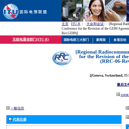
主页
:
ITU-R
； :
大会和会议
; :
: [Regional Ra
Conference for the Revision of the GE89 Agree
Rev.GE89)]
无线电通信部门(ITU-R)
国际电联三大部门
新闻室
各项活动
[Regional Radiocommun
for the Revision of t
(RRC-06-Re
[(Geneva, Switzerland, 15
最后文
全部展
一般信息
代表注册