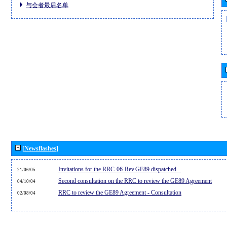
与会者最后名单
[Newsflashes]
Invitations for the RRC-06-Rev.GE89 dispatched...
21/06/05
Second consultation on the RRC to review the GE89 Agreement
04/10/04
RRC to review the GE89 Agreement - Consultation
02/08/04