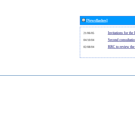
[Newsflashes]
Invitations for th
21/06/05
Second consultati
04/10/04
RRC to review the
02/08/04