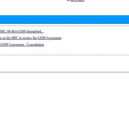
e RRC-06-Rev.GE89 dispatched...
on on the RRC to review the GE89 Agreement
 GE89 Agreement - Consultation