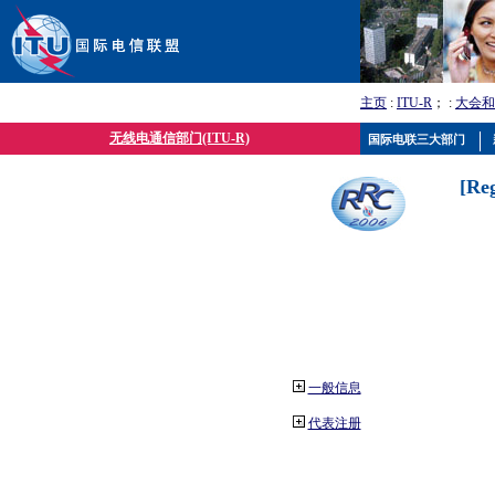
主页
:
ITU-R
； :
大会和
无线电通信部门(ITU-R)
国际电联三大部门
[Re
一般信息
代表注册