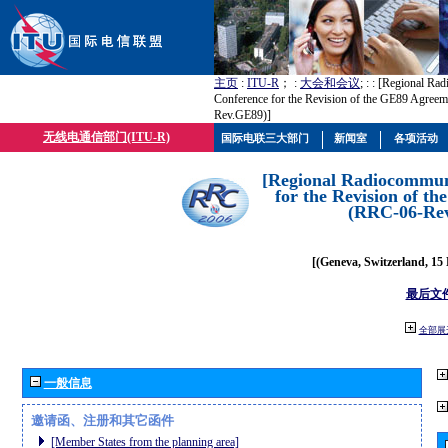
主页
:
ITU-R
； :
大会和会议
; :
: [Regional Ra
Conference for the Revision of the GE89 Agree
Rev.GE89)]
无线电通信部门(ITU-R)
国际电联三大部门
新闻室
各项活动
[Regional Radiocommun
for the Revision of t
(RRC-06-Re
[(Geneva, Switzerland, 15
最后文
全部展
一般信息
邀请函、注册和其它函件
[Member States from the planning area]