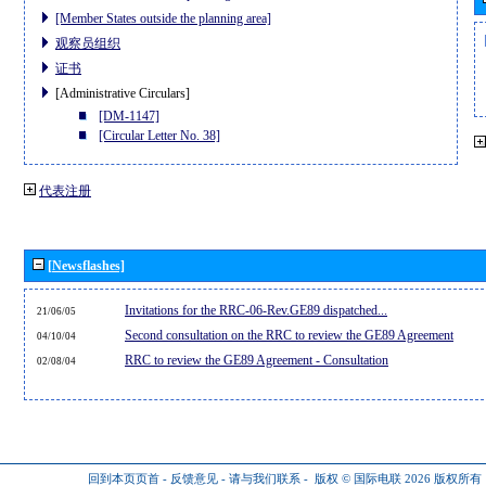
[Member States outside the planning area]
观察员组织
证书
[Administrative Circulars]
[DM-1147]
[Circular Letter No. 38]
代表注册
[Newsflashes]
Invitations for the RRC-06-Rev.GE89 dispatched...
21/06/05
Second consultation on the RRC to review the GE89 Agreement
04/10/04
RRC to review the GE89 Agreement - Consultation
02/08/04
回到本页页首
-
反馈意见
-
请与我们联系
-
版权 © 国际电联 2026
版权所有