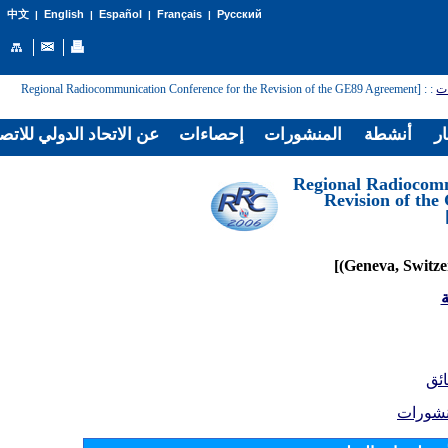
English
Español
Français
Русский
中文
|
|
|
|
: [Regional Radiocommunication Conference for the Revision of the GE89 Agreement
:
ات
ار
أنشطة
المنشورات
إحصاءات
عن الاتحاد الدولي للاتص
[Regional Radiocom
Revision of th
ة
ائق
نشورات