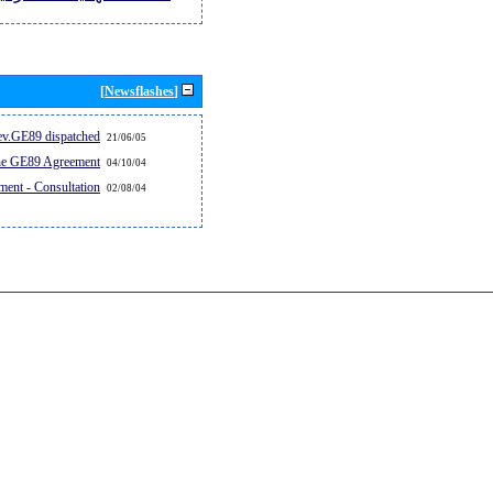
[Newsflashes]
v.GE89 dispatched...
21/06/05
the GE89 Agreement
04/10/04
ent - Consultation
02/08/04