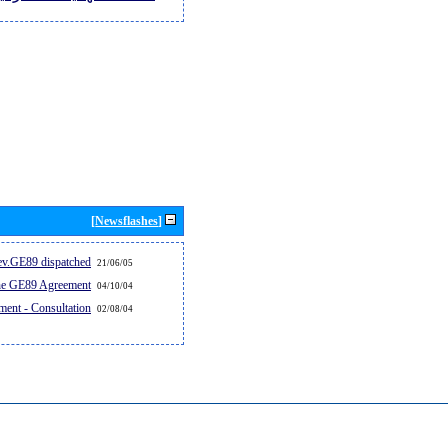
[Newsflashes]
v.GE89 dispatched...
21/06/05
the GE89 Agreement
04/10/04
ent - Consultation
02/08/04