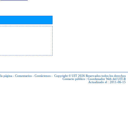
la página
-
Comentarios
-
Contáctenos
-
Copyright © UIT 2026
Reservados todos los derechos
Contacto público :
Coordenador Web del UIT-R
Actualizado el : 2011-06-15