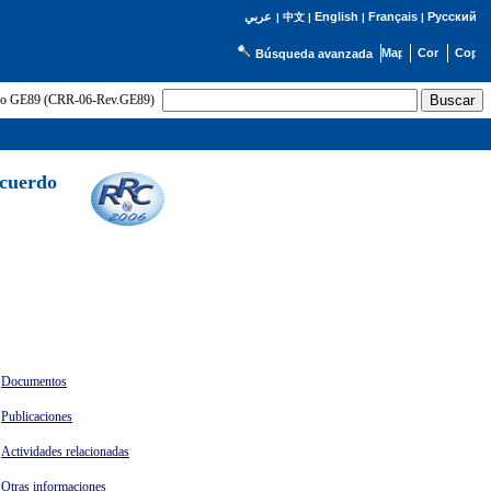
English
Français
Русский
عربي
|
中文
|
|
|
Búsqueda avanzada
uerdo GE89 (CRR-06-Rev.GE89)
Acuerdo
Documentos
Publicaciones
Actividades relacionadas
Otras informaciones