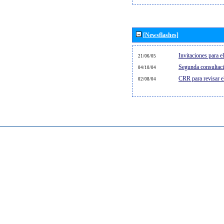
[Newsflashes]
Invitaciones para 
21/06/05
Segunda consultaci
04/10/04
CRR para revisar 
02/08/04