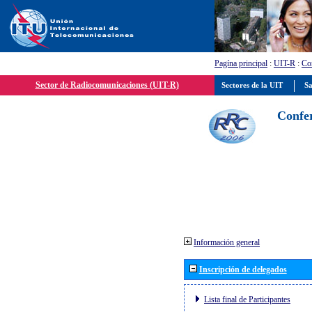
Pagína principal
:
UIT-R
:
Con
Sector de Radiocomunicaciones (UIT-R)
Sectores de la UIT
Sa
Confer
Información general
Inscripción de delegados
Lista final de Participantes