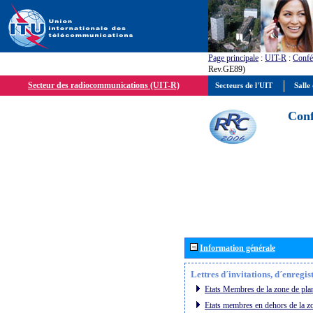
Page principale
:
UIT-R
:
Confé
Rev.GE89)
Secteur des radiocommunications (UIT-R)
Secteurs de l'UIT
Salle 
Conf
Information générale
Lettres d´invitations, d´enregi
Etats Membres de la zone de plan
Etats membres en dehors de la zo