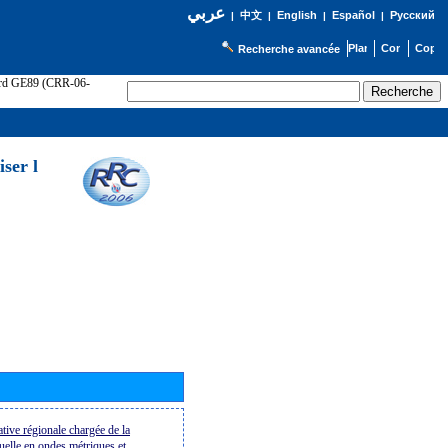
عربي
English
Español
Русский
|
中文
|
|
|
Recherche avancée
cord GE89 (CRR-06-
ser l
tive régionale chargée de la
suelle en ondes métriques et