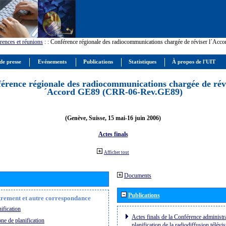
rences et réunions
:
: Conférence régionale des radiocommunications chargée de réviser l´Ac
de presse
Evénements
Publications
Statistiques
À propos de l'UIT
érence régionale des radiocommunications chargée de révi
´Accord GE89 (CRR-06-Rev.GE89)
(Genève, Suisse, 15 mai-16 juin 2006)
Actes finals
Afficher tout
Documents
Publications
strement et autre correspondance
ification
Actes finals de la Conférence administra
ne de planification
planification de la radiodiffusion télévi