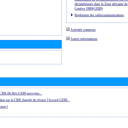
décimétriques dans la Zone africaine de 
Genève 1989(GE89)
Réglement des radiocommunications
Activités connexes
Autres informations
la CRR-06-Rév.GE89 envoyées...
ion sur la CRR chargée de réviser l'Accord GE89...
iser l