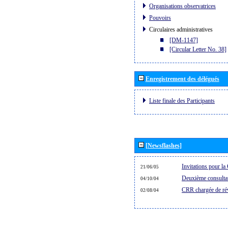
Organisations observatrices
Pouvoirs
Circulaires administratives
[DM-1147]
[Circular Letter No. 38]
Enregistrement des délégués
Liste finale des Participants
[Newsflashes]
Invitations pour 
21/06/05
Deuxième consultat
04/10/04
CRR chargée de rév
02/08/04