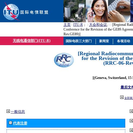
主页
:
ITU-R
； :
大会和会议
; :
: [Regional Ra
Conference for the Revision of the GE89 Agree
Rev.GE89)]
无线电通信部门(ITU-R)
国际电联三大部门
新闻室
各项活动
[Regional Radiocommun
for the Revision of t
(RRC-06-Re
[(Geneva, Switzerland, 15
最后文
全部展
一般信息
代表注册