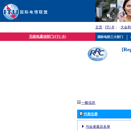
主页
:
ITU-R
； :
大会和
无线电通信部门(ITU-R)
国际电联三大部门
[Re
一般信息
代表注册
与会者最后名单