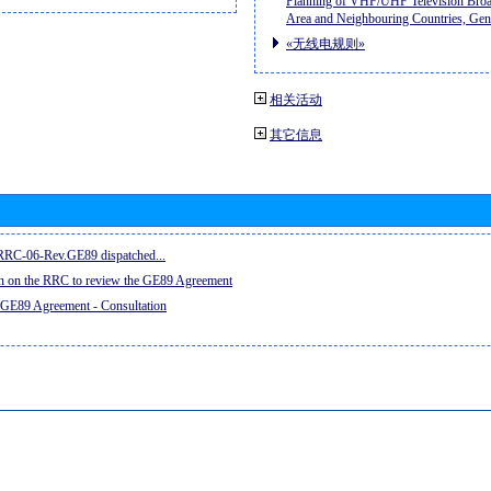
Planning of VHF/UHF Television Broad
Area and Neighbouring Countries, Ge
«无线电规则»
相关活动
其它信息
e RRC-06-Rev.GE89 dispatched...
on on the RRC to review the GE89 Agreement
 GE89 Agreement - Consultation