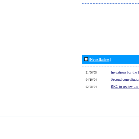
[Newsflashes]
Invitations for th
21/06/05
Second consultati
04/10/04
RRC to review the
02/08/04