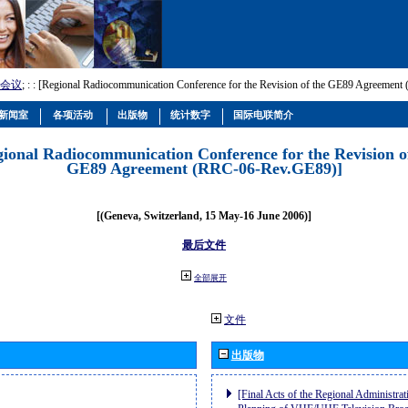
会议
; :
: [Regional Radiocommunication Conference for the Revision of the GE89 Agreemen
新闻室
各项活动
出版物
统计数字
国际电联简介
gional Radiocommunication Conference for the Revision o
GE89 Agreement (RRC-06-Rev.GE89)]
[(Geneva, Switzerland, 15 May-16 June 2006)]
最后文件
全部展开
文件
出版物
[Final Acts of the Regional Administrat