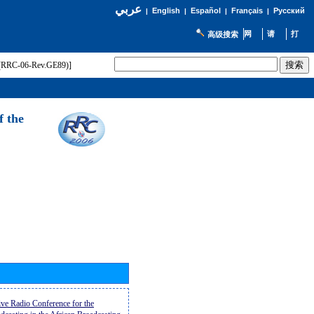
عربي
English
Español
Français
Русский
|
|
|
|
高级搜索
t (RRC-06-Rev.GE89)]
f the
ive Radio Conference for the