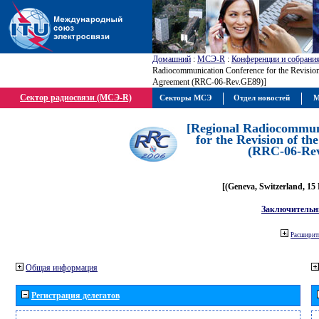
Домашний
:
МСЭ-R
:
Конференции и собрани
Radiocommunication Conference for the Revisio
Agreement (RRC-06-Rev.GE89)]
Сектор радиосвязи (МСЭ-R)
Секторы МСЭ
Отдел новостей
М
[Regional Radiocommun
for the Revision of t
(RRC-06-Re
[(Geneva, Switzerland, 15
Заключительн
Расширить
Общая информация
Регистрация делегатов