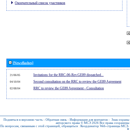
Окончательный список участников
[Newsflashes]
Invitations for the RRC-06-Rev.GE89 dispatched...
21/06/05
Second consultation on the RRC to review the GE89 Agreement
04/10/04
RRC to review the GE89 Agreement - Consultation
02/08/04
Подняться в верхнюю часть
-
Обратная связь
-
Информация для контактов
-
Знак охраны
авторского права © МСЭ 2026
Все права сохранены
По вопросам, связанным с этой страницей, обращаться :
Координатор Web-страницы МСЭ-
R