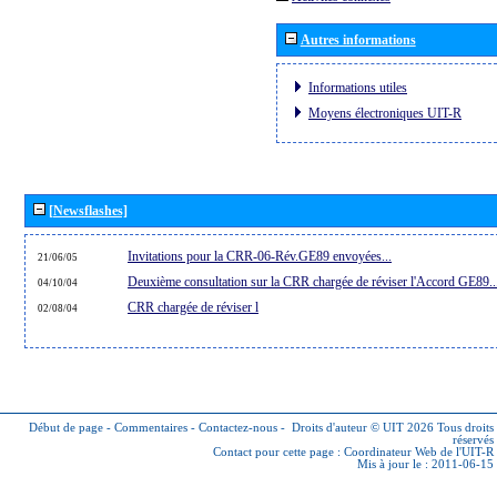
Autres informations
Informations utiles
Moyens électroniques UIT-R
[Newsflashes]
Invitations pour la CRR-06-Rév.GE89 envoyées...
21/06/05
Deuxième consultation sur la CRR chargée de réviser l'Accord GE89..
04/10/04
CRR chargée de réviser l
02/08/04
Début de page
-
Commentaires
-
Contactez-nous
-
Droits d'auteur © UIT 2026
Tous droits
réservés
Contact pour cette page :
Coordinateur Web de l'UIT-R
Mis à jour le : 2011-06-15