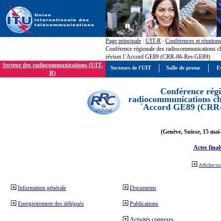
Page principale
:
UIT-R
:
Conférences et réunion
Conférence régionale des radiocommunications c
réviser l´Accord GE89 (CRR-06-Rev.GE89)
Secteur des radiocommunications (UIT-
Secteurs de l'UIT
Salle de presse
E
R)
Conférence régi
radiocommunications cha
´Accord GE89 (CRR
(Genève, Suisse, 15 mai
Actes final
Afficher to
Information générale
Documents
Enregistrement des délégués
Publications
Activités connexes