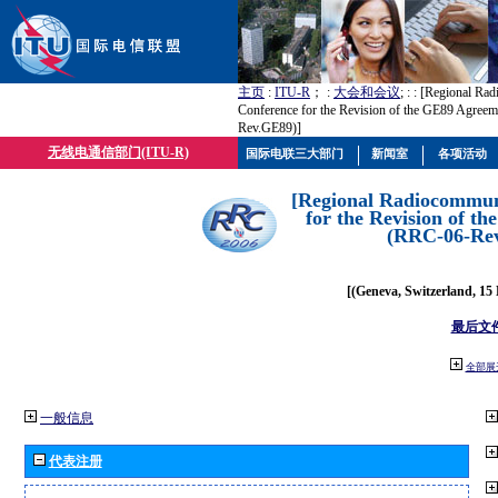
主页
:
ITU-R
； :
大会和会议
; :
: [Regional Ra
Conference for the Revision of the GE89 Agree
Rev.GE89)]
无线电通信部门(ITU-R)
国际电联三大部门
新闻室
各项活动
[Regional Radiocommun
for the Revision of t
(RRC-06-Re
[(Geneva, Switzerland, 15
最后文
全部展
一般信息
代表注册