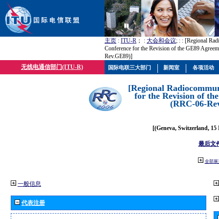
主页
:
ITU-R
； :
大会和会议
; :
: [Regional Ra
Conference for the Revision of the GE89 Agree
Rev.GE89)]
无线电通信部门(ITU-R)
国际电联三大部门
新闻室
各项活动
[Regional Radiocommun
for the Revision of t
(RRC-06-Re
[(Geneva, Switzerland, 15
最后文
全部展
一般信息
代表注册