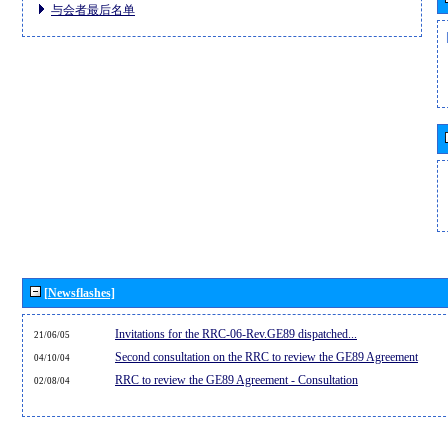
与会者最后名单
[Newsflashes]
Invitations for the RRC-06-Rev.GE89 dispatched...
21/06/05
Second consultation on the RRC to review the GE89 Agreement
04/10/04
RRC to review the GE89 Agreement - Consultation
02/08/04