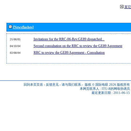
其
[Newsflashes]
Invitations for the RRC-06-Rev.GE89 dispatched...
21/06/05
Second consultation on the RRC to review the GE89 Agreement
04/10/04
RRC to review the GE89 Agreement - Consultation
02/08/04
回到本页页首
-
反馈意见
-
请与我们联系
-
版权 © 国际电联 2026
版权所有
本网页联系人 :
ITU-R的网络协调员
最近更新日期 : 2011-06-15