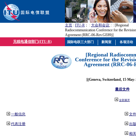
主页
:
ITU-R
； :
大会和会议
; :
: [Regional
Radiocommunication Conference for the Revisio
Agreement (RRC-06-Rev.GE89)]
无线电通信部门(ITU-R)
国际电联三大部门
新闻室
各项活动
[Regional Radiocomm
Conference for the Revisi
Agreement (RRC-06-
[(Geneva, Switzerland, 15 May-
最后文件
全部展开
一般信息
文
代表注册
出
相