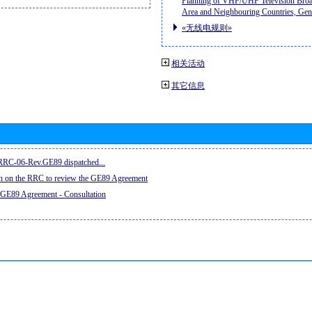
Planning of VHF/UHF Television Broad
Area and Neighbouring Countries, Ge
«无线电规则»
相关活动
其它信息
e RRC-06-Rev.GE89 dispatched...
on on the RRC to review the GE89 Agreement
 GE89 Agreement - Consultation