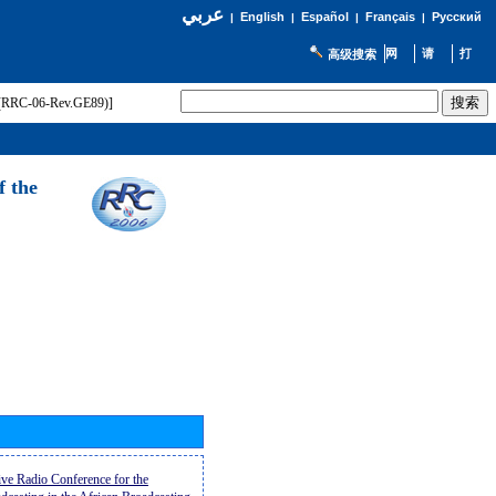
عربي
English
Español
Français
Русский
|
|
|
|
高级搜索
t (RRC-06-Rev.GE89)]
f the
ive Radio Conference for the