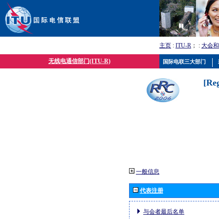
主页
:
ITU-R
； :
大会和
无线电通信部门(ITU-R)
国际电联三大部门
[Re
一般信息
代表注册
与会者最后名单