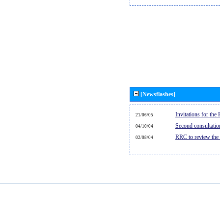
[Newsflashes]
Invitations for th
21/06/05
Second consultati
04/10/04
RRC to review the
02/08/04