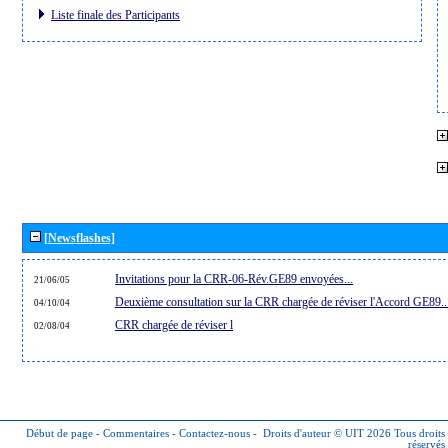
Liste finale des Participants
[Newsflashes]
Invitations pour la CRR-06-Rév.GE89 envoyées...
21/06/05
Deuxième consultation sur la CRR chargée de réviser l'Accord GE89..
04/10/04
CRR chargée de réviser l
02/08/04
Début de page
-
Commentaires
-
Contactez-nous
-
Droits d'auteur © UIT 2026
Tous droits
réservés