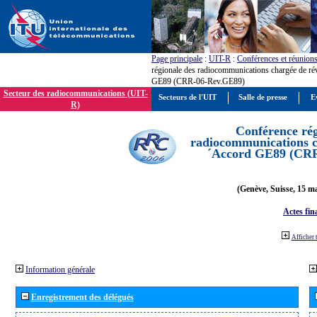
Page principale
:
UIT-R
:
Conférences et réunion
régionale des radiocommunications chargée de ré
GE89 (CRR-06-Rev.GE89)
Secteur des radiocommunications (UIT-
Secteurs de l'UIT
Salle de presse
E
R)
Conférence rég
radiocommunications ch
´Accord GE89 (CR
(Genève, Suisse, 15 ma
Actes fin
Afficher 
Information générale
Enregistrement des délégués