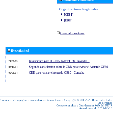
Organizaciones Regionales
[CEPT]
[EBU]
Otras informaciones
[Newsflashes]
Invitaciones para el CRR-06-Rev.GE89 enviadas...
21/06/05
Segunda consultación sobre la CRR para revisar el Acuerdo GE89
04/10/04
CRR para revisar el Acuerdo GE89 - Consulta
02/08/04
Comienzo de la página
-
Comentarios
-
Contáctenos
-
Copyright © UIT 2026
Reservados todos
los derechos
Contacto público :
Coordenador Web del UIT-R
Actualizado el : 2011-06-15