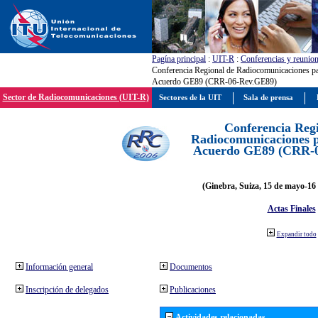
Pagína principal
:
UIT-R
:
Conferencias y reunio
Conferencia Regional de Radiocomunicaciones par
Acuerdo GE89 (CRR-06-Rev.GE89)
Sector de Radiocomunicaciones (UIT-R)
Sectores de la UIT
Sala de prensa
Conferencia Reg
Radiocomunicaciones pa
Acuerdo GE89 (CRR-
(Ginebra, Suiza, 15 de mayo-16 
Actas Finales
Expandir todo
Información general
Documentos
Inscripción de delegados
Publicaciones
Actividades relacionadas