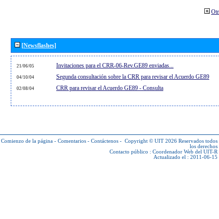
Otr
[Newsflashes]
Invitaciones para el CRR-06-Rev.GE89 enviadas...
21/06/05
Segunda consultación sobre la CRR para revisar el Acuerdo GE89
04/10/04
CRR para revisar el Acuerdo GE89 - Consulta
02/08/04
Comienzo de la página
-
Comentarios
-
Contáctenos
-
Copyright © UIT 2026
Reservados todos
los derechos
Contacto público :
Coordenador Web del UIT-R
Actualizado el : 2011-06-15