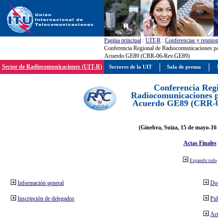
Pagína principal
:
UIT-R
:
Conferencias y reunio
Conferencia Regional de Radiocomunicaciones par
Acuerdo GE89 (CRR-06-Rev.GE89)
Sector de Radiocomunicaciones (UIT-R)
Sectores de la UIT
Sala de prensa
Conferencia Reg
Radiocomunicaciones pa
Acuerdo GE89 (CRR-
(Ginebra, Suiza, 15 de mayo-16 
Actas Finales
Expandir todo
Información general
Do
Inscripción de delegados
Pub
Act