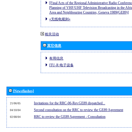
[Final Acts of the Regional Administrative Radio Conferenc
Planning of VHF/UHF Television Broadcasting in the Afri
Area and Neighbouring Countries, Geneva 1989(GE89)]
«无线电规则»
相关活动
其它信息
有用信息
ITU-R 电子设备
[Newsflashes]
Invitations for the RRC-06-Rev.GE89 dispatched...
21/06/05
Second consultation on the RRC to review the GE89 Agreement
04/10/04
RRC to review the GE89 Agreement - Consultation
02/08/04