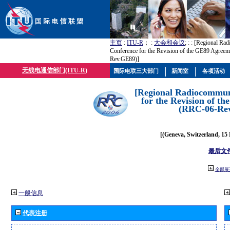
主页
:
ITU-R
； :
大会和会议
; :
: [Regional Ra
Conference for the Revision of the GE89 Agree
Rev.GE89)]
无线电通信部门(ITU-R)
国际电联三大部门
新闻室
各项活动
[Regional Radiocommun
for the Revision of t
(RRC-06-Re
[(Geneva, Switzerland, 15
最后文
全部展
一般信息
代表注册