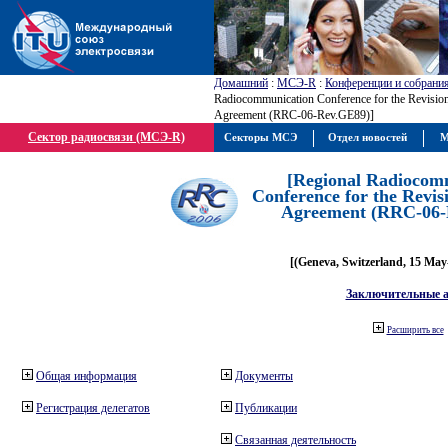
Домашний
:
МСЭ-R
:
Конференции и собрани
Radiocommunication Conference for the Revisio
Agreement (RRC-06-Rev.GE89)]
Сектор радиосвязи (МСЭ-R)
Секторы МСЭ
Отдел новостей
М
[Regional Radiocom
Conference for the Revis
Agreement (RRC-06-
[(Geneva, Switzerland, 15 May
Заключительные 
Расширить все
Общая информация
Документы
Регистрация делегатов
Публикации
Связанная деятельность