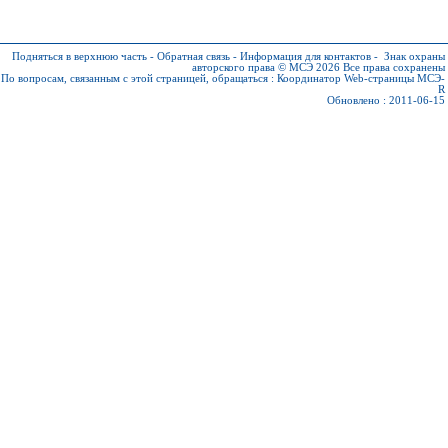
Подняться в верхнюю часть
-
Обратная связь
-
Информация для контактов
-
Знак охраны
авторского права © МСЭ 2026
Все права сохранены
По вопросам, связанным с этой страницей, обращаться :
Координатор Web-страницы МСЭ-
R
Обновлено : 2011-06-15