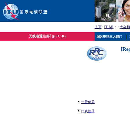
主页
:
ITU-R
； :
大会和
无线电通信部门(ITU-R)
国际电联三大部门
[Re
一般信息
代表注册