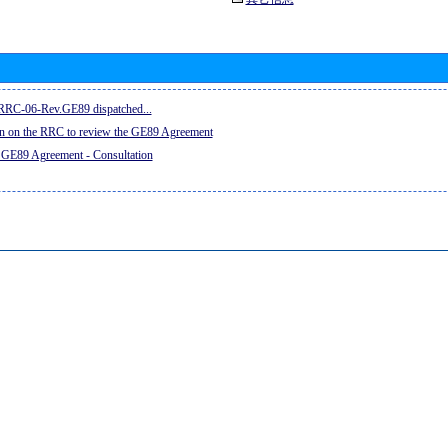
e RRC-06-Rev.GE89 dispatched...
on on the RRC to review the GE89 Agreement
 GE89 Agreement - Consultation