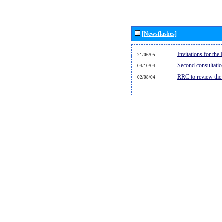
[Newsflashes]
Invitations for th
21/06/05
Second consultati
04/10/04
RRC to review the
02/08/04