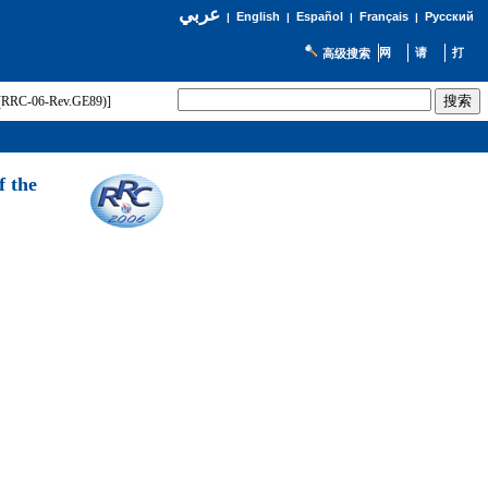
عربي
English
Español
Français
Русский
|
|
|
|
高级搜索
t (RRC-06-Rev.GE89)]
f the