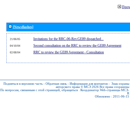
Проч
[Newsflashes]
Invitations for the RRC-06-Rev.GE89 dispatched...
21/06/05
Second consultation on the RRC to review the GE89 Agreement
04/10/04
RRC to review the GE89 Agreement - Consultation
02/08/04
Подняться в верхнюю часть
-
Обратная связь
-
Информация для контактов
-
Знак охраны
авторского права © МСЭ 2026
Все права сохранены
По вопросам, связанным с этой страницей, обращаться :
Координатор Web-страницы МСЭ-
R
Обновлено : 2011-06-15