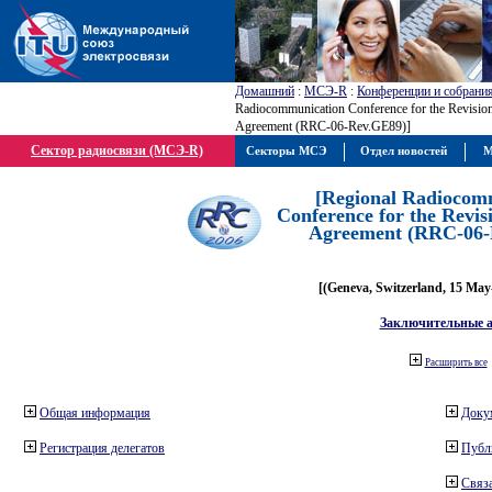
Домашний
:
МСЭ-R
:
Конференции и собрани
Radiocommunication Conference for the Revisio
Agreement (RRC-06-Rev.GE89)]
Сектор радиосвязи (МСЭ-R)
Секторы МСЭ
Отдел новостей
М
[Regional Radiocom
Conference for the Revis
Agreement (RRC-06-
[(Geneva, Switzerland, 15 May
Заключительные 
Расширить все
Общая информация
Доку
Регистрация делегатов
Публ
Связа