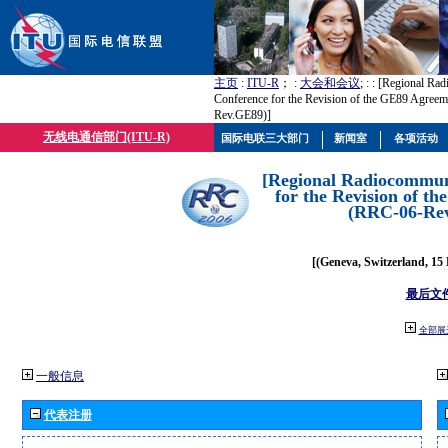
主页
:
ITU-R
； :
大会和会议
; :
: [Regional Ra
Conference for the Revision of the GE89 Agree
Rev.GE89)]
无线电通信部门(ITU-R)
国际电联三大部门
新闻室
各项活动
[Regional Radiocommun
for the Revision of t
(RRC-06-Re
[(Geneva, Switzerland, 15
最后文
全部展
一般信息
代表注册