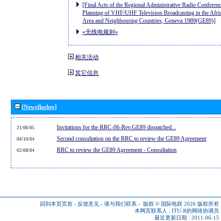
[Final Acts of the Regional Administrative Radio Conferenc
Planning of VHF/UHF Television Broadcasting in the Afri
Area and Neighbouring Countries, Geneva 1989(GE89)]
«无线电规则»
相关活动
其它信息
[Newsflashes]
Invitations for the RRC-06-Rev.GE89 dispatched...
21/06/05
Second consultation on the RRC to review the GE89 Agreement
04/10/04
RRC to review the GE89 Agreement - Consultation
02/08/04
回到本页页首
-
反馈意见
-
请与我们联系
-
版权 © 国际电联 2026
版权所有
本网页联系人 :
ITU-R的网络协调员
最近更新日期 : 2011-06-15