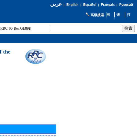
عربي
English
Español
Français
Русский
|
|
|
|
高级搜索
t (RRC-06-Rev.GE89)]
f the