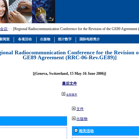
会议
; :
: [Regional Radiocommunication Conference for the Revision of the GE89 Agreemen
新闻室
各项活动
出版物
统计数字
国际电联简介
gional Radiocommunication Conference for the Revision o
GE89 Agreement (RRC-06-Rev.GE89)]
[(Geneva, Switzerland, 15 May-16 June 2006)]
最后文件
全部展开
文件
出版物
相关活动