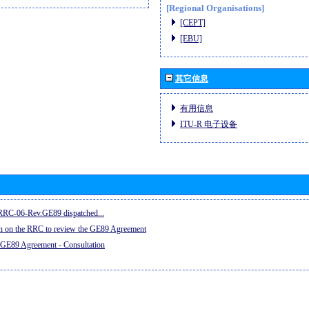
[Regional Organisations]
[CEPT]
[EBU]
其它信息
有用信息
ITU-R 电子设备
e RRC-06-Rev.GE89 dispatched...
on on the RRC to review the GE89 Agreement
 GE89 Agreement - Consultation