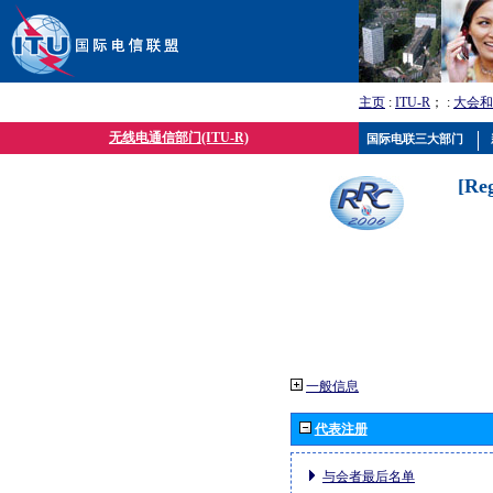
主页
:
ITU-R
； :
大会和
无线电通信部门(ITU-R)
国际电联三大部门
[Re
一般信息
代表注册
与会者最后名单