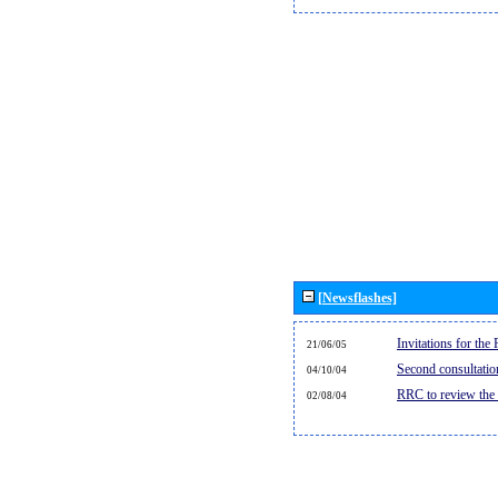
[Newsflashes]
Invitations for th
21/06/05
Second consultati
04/10/04
RRC to review the
02/08/04