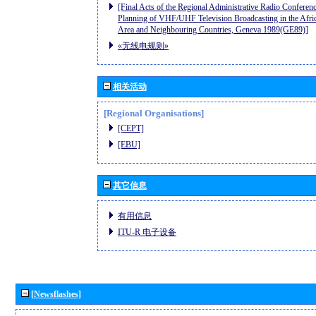
[Final Acts of the Regional Administrative Radio Conferenc
Planning of VHF/UHF Television Broadcasting in the Afri
Area and Neighbouring Countries, Geneva 1989(GE89)]
«无线电规则»
相关活动
[Regional Organisations]
[CEPT]
[EBU]
其它信息
有用信息
ITU-R 电子设备
[Newsflashes]