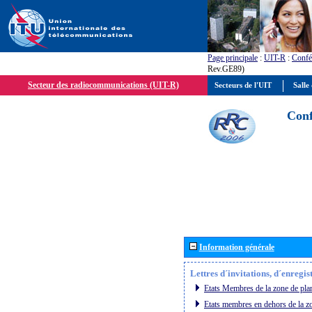
Page principale
:
UIT-R
:
Confé
Rev.GE89)
Secteur des radiocommunications (UIT-R)
Secteurs de l'UIT
Salle 
Conf
Information générale
Lettres d´invitations, d´enregi
Etats Membres de la zone de plan
Etats membres en dehors de la zo