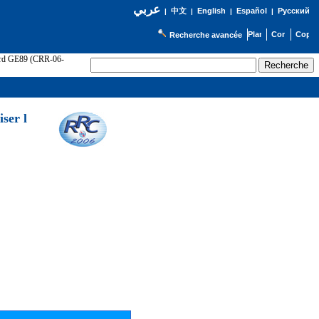
عربي
English
Español
Русский
|
中文
|
|
|
Recherche avancée
cord GE89 (CRR-06-
ser l