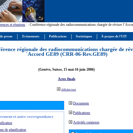
rences et réunions
:
: Conférence régionale des radiocommunications chargée de réviser l´Ac
de presse
Evénements
Publications
Statistiques
À propos de l'UIT
érence régionale des radiocommunications chargée de révi
´Accord GE89 (CRR-06-Rev.GE89)
(Genève, Suisse, 15 mai-16 juin 2006)
Actes finals
Afficher tout
Documents
Publications
strement et autre correspondance
Activités connexes
ification
ne de planification