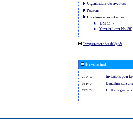
Organisations observatrices
Pouvoirs
Circulaires administratives
[DM-1147]
[Circular Letter No. 38]
Enregistrement des délégués
[Newsflashes]
Invitations pour 
21/06/05
Deuxième consultat
04/10/04
CRR chargée de rév
02/08/04