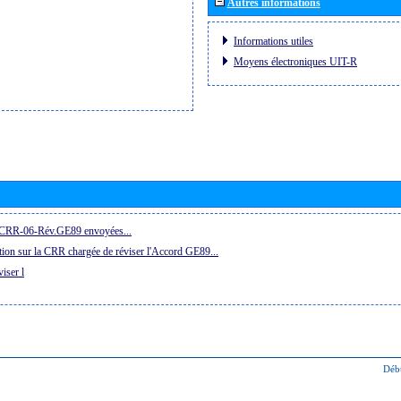
Autres informations
Informations utiles
Moyens électroniques UIT-R
la CRR-06-Rév.GE89 envoyées...
ion sur la CRR chargée de réviser l'Accord GE89...
iser l
Déb