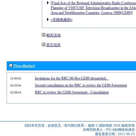
[Final Acts of the Regional Administrative Radio Conferenc
Planning of VHF/UHF Television Broadcasting in the Afri
Area and Neighbouring Countries, Geneva 1989(GE89)]
«无线电规则»
相关活动
其它信息
[Newsflashes]
Invitations for the RRC-06-Rev.GE89 dispatched...
21/06/05
Second consultation on the RRC to review the GE89 Agreement
04/10/04
RRC to review the GE89 Agreement - Consultation
02/08/04
回到本页页首
-
反馈意见
-
请与我们联系
-
版权 © 国际电联 2026
版权所有
本网页联系人 :
ITU-R的网络协调员
最近更新日期 : 2011-06-15