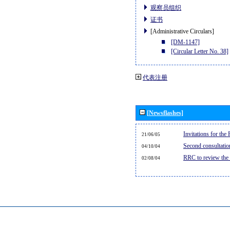
观察员组织
证书
[Administrative Circulars]
[DM-1147]
[Circular Letter No. 38]
代表注册
[Newsflashes]
Invitations for th
21/06/05
Second consultati
04/10/04
RRC to review the
02/08/04