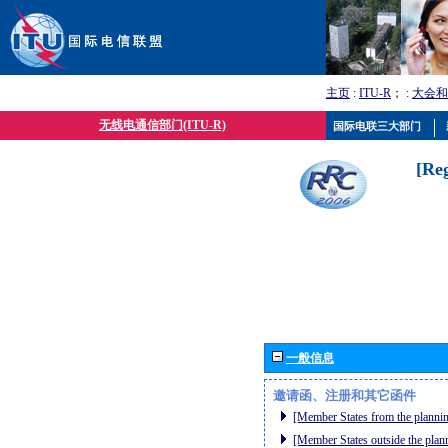
主页
:
ITU-R
； :
大会和
无线电通信部门(ITU-R)
国际电联三大部门
[Re
一般信息
邀请函、注册和其它函件
[Member States from the plannin
[Member States outside the plan