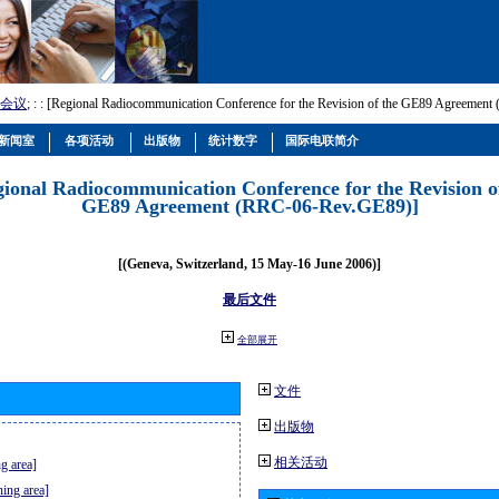
会议
; :
: [Regional Radiocommunication Conference for the Revision of the GE89 Agreemen
新闻室
各项活动
出版物
统计数字
国际电联简介
gional Radiocommunication Conference for the Revision o
GE89 Agreement (RRC-06-Rev.GE89)]
[(Geneva, Switzerland, 15 May-16 June 2006)]
最后文件
全部展开
文件
出版物
相关活动
g area]
ning area]