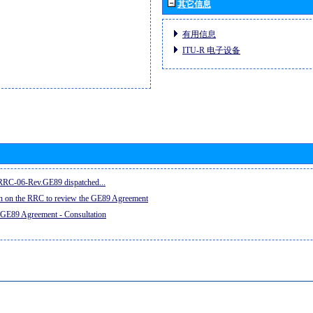
其它信息
有用信息
ITU-R 电子设备
e RRC-06-Rev.GE89 dispatched...
on on the RRC to review the GE89 Agreement
 GE89 Agreement - Consultation