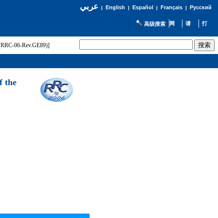
عربي
English
Español
Français
Русский
|
|
|
|
高级搜索
t (RRC-06-Rev.GE89)]
f the