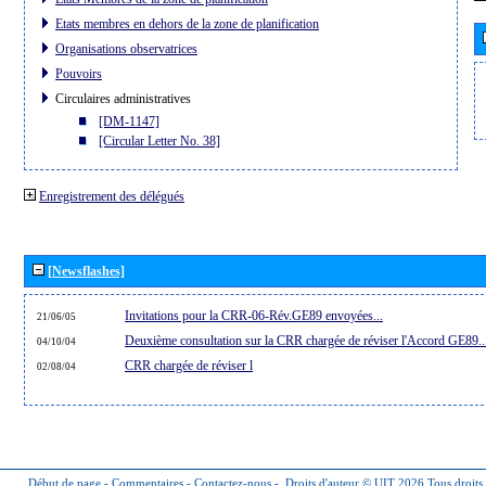
Etats membres en dehors de la zone de planification
Organisations observatrices
Pouvoirs
Circulaires administratives
[DM-1147]
[Circular Letter No. 38]
Enregistrement des délégués
[Newsflashes]
Invitations pour la CRR-06-Rév.GE89 envoyées...
21/06/05
Deuxième consultation sur la CRR chargée de réviser l'Accord GE89..
04/10/04
CRR chargée de réviser l
02/08/04
Début de page
-
Commentaires
-
Contactez-nous
-
Droits d'auteur © UIT 2026
Tous droits