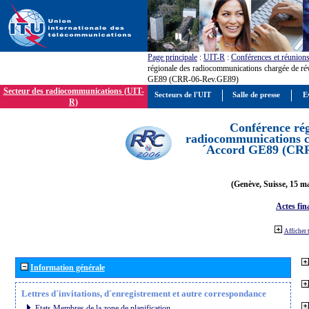
Page principale
:
UIT-R
:
Conférences et réunion
régionale des radiocommunications chargée de ré
GE89 (CRR-06-Rev.GE89)
Secteur des radiocommunications (UIT-
Secteurs de l'UIT
Salle de presse
E
R)
Conférence rég
radiocommunications ch
´Accord GE89 (CR
(Genève, Suisse, 15 ma
Actes fin
Afficher 
Information générale
Lettres d´invitations, d´enregistrement et autre correspondance
Etats Membres de la zone de planification