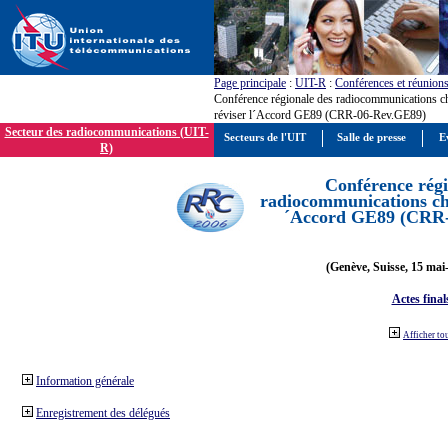
Page principale
:
UIT-R
:
Conférences et réunion
Conférence régionale des radiocommunications c
réviser l´Accord GE89 (CRR-06-Rev.GE89)
Secteur des radiocommunications (UIT-
Secteurs de l'UIT
Salle de presse
E
R)
Conférence régi
radiocommunications cha
´Accord GE89 (CRR
(Genève, Suisse, 15 mai
Actes final
Afficher to
Information générale
Enregistrement des délégués