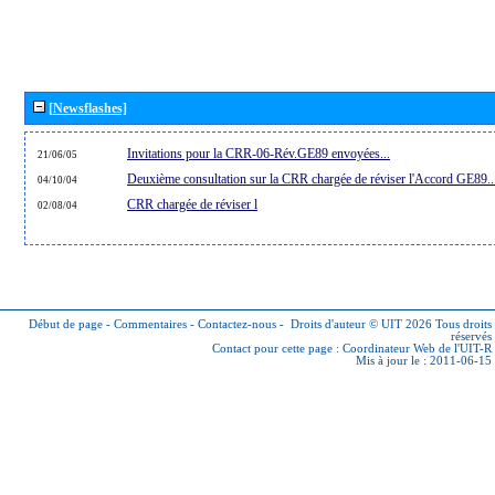
[Newsflashes]
Invitations pour la CRR-06-Rév.GE89 envoyées...
21/06/05
Deuxième consultation sur la CRR chargée de réviser l'Accord GE89..
04/10/04
CRR chargée de réviser l
02/08/04
Début de page
-
Commentaires
-
Contactez-nous
-
Droits d'auteur © UIT 2026
Tous droits
réservés
Contact pour cette page :
Coordinateur Web de l'UIT-R
Mis à jour le : 2011-06-15