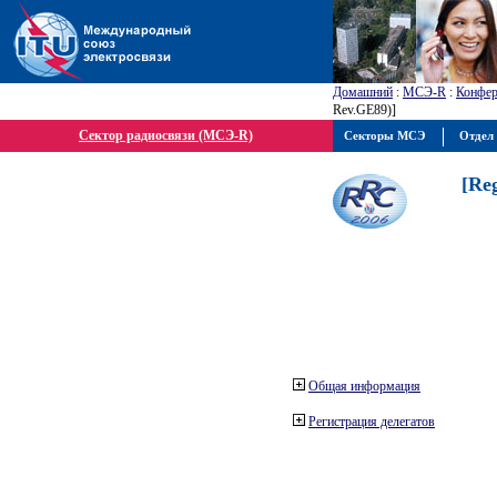
Домашний
:
МСЭ-R
:
Конфер
Rev.GE89)]
Сектор радиосвязи (МСЭ-R)
Секторы МСЭ
Отдел 
[Re
Общая информация
Регистрация делегатов