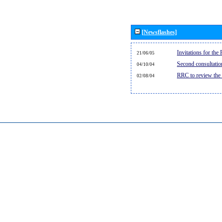
[Newsflashes]
Invitations for th
21/06/05
Second consultati
04/10/04
RRC to review the
02/08/04