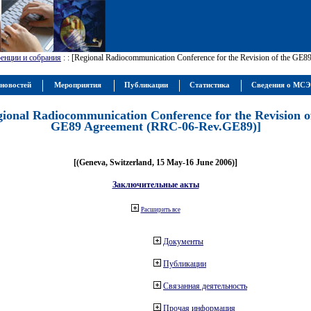
енции и собрания
:
: [Regional Radiocommunication Conference for the Revision of the GE
новостей
Мероприятия
Публикации
Статистика
Сведения о МС
gional Radiocommunication Conference for the Revision o
GE89 Agreement (RRC-06-Rev.GE89)]
[(Geneva, Switzerland, 15 May-16 June 2006)]
Заключительные акты
Расширить все
Документы
Публикации
Связанная деятельность
Прочая информация