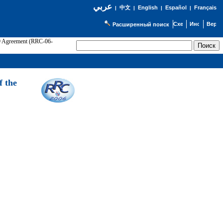
عربي
English
Español
Français
|
中文
|
|
|
Расширенный поиск
89 Agreement (RRC-06-
Э
f the