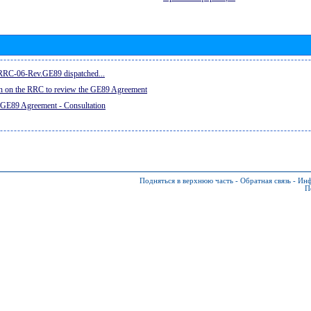
e RRC-06-Rev.GE89 dispatched...
on on the RRC to review the GE89 Agreement
 GE89 Agreement - Consultation
Подняться в верхнюю часть
-
Обратная связь
-
Инф
П