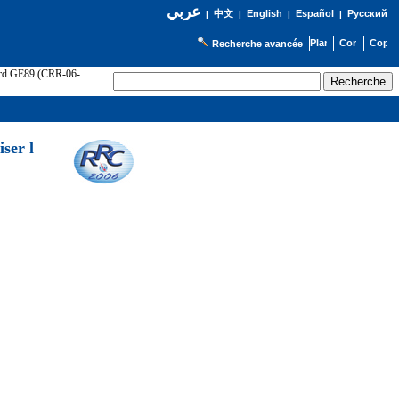
عربي
English
Español
Русский
|
中文
|
|
|
Recherche avancée
cord GE89 (CRR-06-
ser l