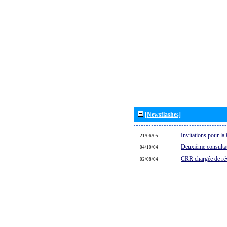
[Newsflashes]
Invitations pour 
21/06/05
Deuxième consultat
04/10/04
CRR chargée de rév
02/08/04