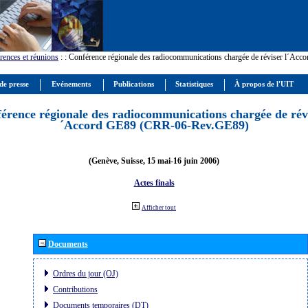
rences et réunions
:
: Conférence régionale des radiocommunications chargée de réviser l´Ac
de presse
Evénements
Publications
Statistiques
À propos de l'UIT
érence régionale des radiocommunications chargée de révi
´Accord GE89 (CRR-06-Rev.GE89)
(Genève, Suisse, 15 mai-16 juin 2006)
Actes finals
Afficher tout
Documents
Ordres du jour (OJ)
Contributions
Documents temporaires (DT)