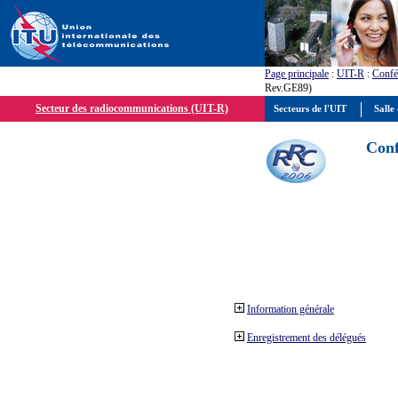
Page principale
:
UIT-R
:
Confé
Rev.GE89)
Secteur des radiocommunications (UIT-R)
Secteurs de l'UIT
Salle 
Conf
Information générale
Enregistrement des délégués