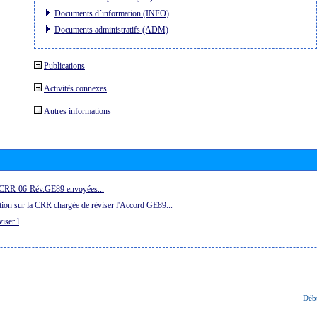
Documents d´information (INFO)
Documents administratifs (ADM)
Publications
Activités connexes
Autres informations
la CRR-06-Rév.GE89 envoyées...
ion sur la CRR chargée de réviser l'Accord GE89...
iser l
Déb