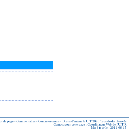
ut de page
-
Commentaires
-
Contactez-nous
-
Droits d'auteur © UIT 2026
Tous droits réservés
Contact pour cette page :
Coordinateur Web de l'UIT-R
Mis à jour le : 2011-06-15