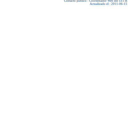
Contacto público :
Coordenador Web del UIT-R
Actualizado el : 2011-06-15