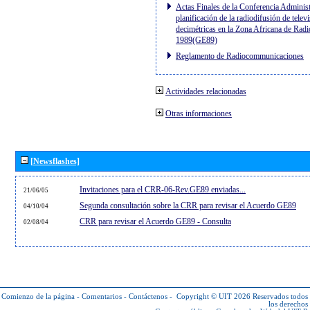
Actas Finales de la Conferencia Administ
planificación de la radiodifusión de telev
decimétricas en la Zona Africana de Radi
1989(GE89)
Reglamento de Radiocommunicaciones
Actividades relacionadas
Otras informaciones
[Newsflashes]
Invitaciones para el CRR-06-Rev.GE89 enviadas...
21/06/05
Segunda consultación sobre la CRR para revisar el Acuerdo GE89
04/10/04
CRR para revisar el Acuerdo GE89 - Consulta
02/08/04
Comienzo de la página
-
Comentarios
-
Contáctenos
-
Copyright © UIT 2026
Reservados todos
los derechos