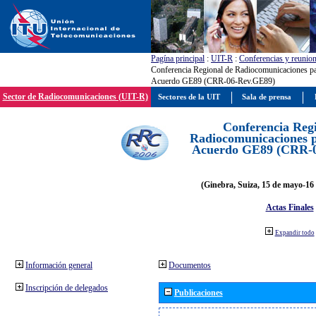
Pagína principal
:
UIT-R
:
Conferencias y reunio
Conferencia Regional de Radiocomunicaciones par
Acuerdo GE89 (CRR-06-Rev.GE89)
Sector de Radiocomunicaciones (UIT-R)
Sectores de la UIT
Sala de prensa
Conferencia Reg
Radiocomunicaciones pa
Acuerdo GE89 (CRR-
(Ginebra, Suiza, 15 de mayo-16 
Actas Finales
Expandir todo
Información general
Documentos
Inscripción de delegados
Publicaciones