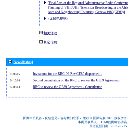
[Final Acts of the Regional Administrative Radio Conferenc
Planning of VHF/UHF Television Broadcasting in the Afri
Area and Neighbouring Countries, Geneva 1989(GE89)]
«无线电规则»
相关活动
其它信息
[Newsflashes]
Invitations for the RRC-06-Rev.GE89 dispatched...
21/06/05
Second consultation on the RRC to review the GE89 Agreement
04/10/04
RRC to review the GE89 Agreement - Consultation
02/08/04
回到本页页首
-
反馈意见
-
请与我们联系
-
版权 © 国际电联 2026
版权所有
本网页联系人 :
ITU-R的网络协调员
最近更新日期 : 2011-06-15