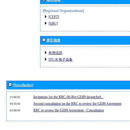
[Regional Organisations]
[CEPT]
[EBU]
其它信息
有用信息
ITU-R 电子设备
[Newsflashes]
Invitations for the RRC-06-Rev.GE89 dispatched...
21/06/05
Second consultation on the RRC to review the GE89 Agreement
04/10/04
RRC to review the GE89 Agreement - Consultation
02/08/04