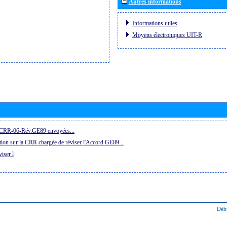
Autres informations
Informations utiles
Moyens électroniques UIT-R
la CRR-06-Rév.GE89 envoyées...
ion sur la CRR chargée de réviser l'Accord GE89...
iser l
Déb