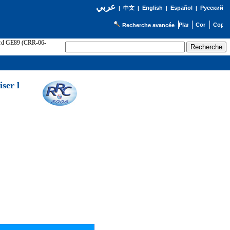
عربي
English
Español
Русский
|
中文
|
|
|
Recherche avancée
cord GE89 (CRR-06-
ser l