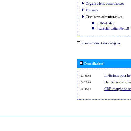
Organisations observatrices
Pouvoirs
Circulaires administratives
[DM-1147]
[Circular Letter No. 38]
Enregistrement des délégués
[Newsflashes]
Invitations pour 
21/06/05
Deuxième consultat
04/10/04
CRR chargée de rév
02/08/04