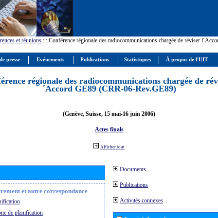
rences et réunions
:
: Conférence régionale des radiocommunications chargée de réviser l´Ac
de presse
Evénements
Publications
Statistiques
À propos de l'UIT
érence régionale des radiocommunications chargée de révi
´Accord GE89 (CRR-06-Rev.GE89)
(Genève, Suisse, 15 mai-16 juin 2006)
Actes finals
Afficher tout
Documents
Publications
strement et autre correspondance
Activités connexes
ification
ne de planification