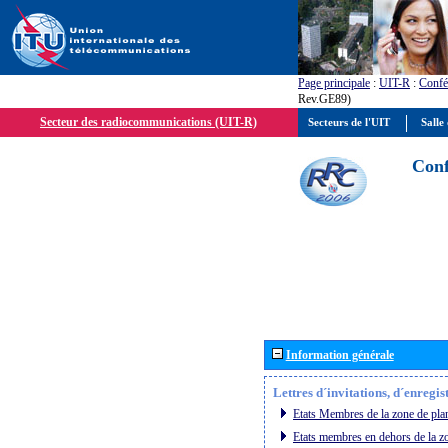
Page principale
:
UIT-R
:
Confé
Rev.GE89)
Secteur des radiocommunications (UIT-R)
Secteurs de l'UIT
Salle 
Conf
Information générale
Lettres d´invitations, d´enregi
Etats Membres de la zone de plan
Etats membres en dehors de la zo