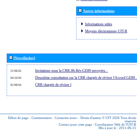
Autres informations
Informations utiles
Moyens électroniques UIT-R
[Newsflashes]
Invitations pour la CRR-06-Rév.GE89 envoyées...
21/06/05
Deuxième consultation sur la CRR chargée de réviser l'Accord GE89..
04/10/04
CRR chargée de réviser l
02/08/04
Début de page
-
Commentaires
-
Contactez-nous
-
Droits d'auteur © UIT 2026
Tous droits
réservés
Contact pour cette page :
Coordinateur Web de l'UIT-R
Mis à jour le : 2011-06-15