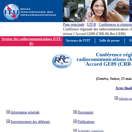
Page principale
:
UIT-R
:
Conférences et réunion
Conférence régionale des radiocommunications c
réviser l´Accord GE89 (CRR-06-Rev.GE89)
Secteur des radiocommunications (UIT-
Secteurs de l'UIT
Salle de presse
E
R)
Conférence régi
radiocommunications cha
´Accord GE89 (CRR
(Genève, Suisse, 15 mai
Actes final
Afficher to
Information générale
Documents
Enregistrement des délégués
Publications
Activités connexes