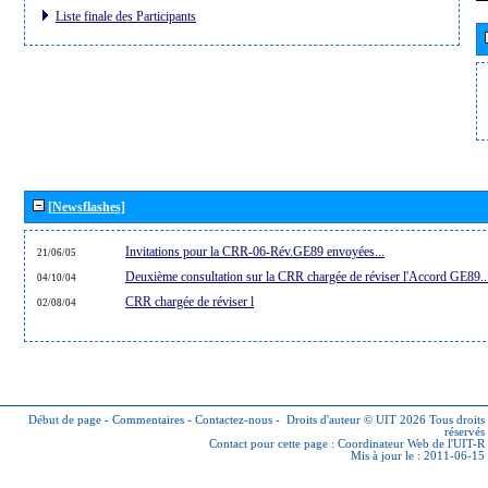
Liste finale des Participants
[Newsflashes]
Invitations pour la CRR-06-Rév.GE89 envoyées...
21/06/05
Deuxième consultation sur la CRR chargée de réviser l'Accord GE89..
04/10/04
CRR chargée de réviser l
02/08/04
Début de page
-
Commentaires
-
Contactez-nous
-
Droits d'auteur © UIT 2026
Tous droits
réservés
Contact pour cette page :
Coordinateur Web de l'UIT-R
Mis à jour le : 2011-06-15