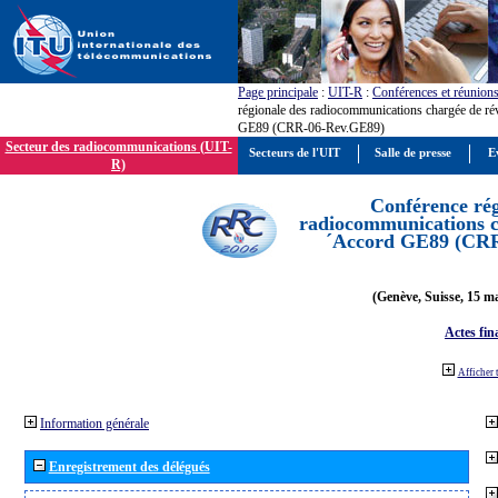
Page principale
:
UIT-R
:
Conférences et réunion
régionale des radiocommunications chargée de ré
GE89 (CRR-06-Rev.GE89)
Secteur des radiocommunications (UIT-
Secteurs de l'UIT
Salle de presse
E
R)
Conférence rég
radiocommunications ch
´Accord GE89 (CR
(Genève, Suisse, 15 ma
Actes fin
Afficher 
Information générale
Enregistrement des délégués