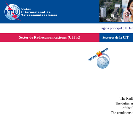
Pagína principal
:
UIT-
Sector de Radiocomunicaciones (UIT-R)
Sectores de la UIT
[The Radi
The duties a
of the 
The conditions 