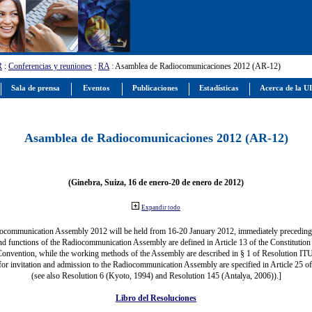
R
:
Conferencias y reuniones
:
RA
: Asamblea de Radiocomunicaciones 2012 (AR-12)
Sala de prensa
Eventos
Publicaciones
Estadísticas
Acerca de la U
Asamblea de Radiocomunicaciones 2012 (AR-12)
(Ginebra, Suiza, 16 de enero-20 de enero de 2012)
Expandir todo
ocommunication Assembly 2012 will be held from 16-20 January 2012, immediately precedi
nd functions of the Radiocommunication Assembly are defined in Article 13 of the Constitution 
Convention, while the working methods of the Assembly are described in § 1 of Resolution IT
for invitation and admission to the Radiocommunication Assembly are specified in Article 25 o
(see also Resolution 6 (Kyoto, 1994) and Resolution 145 (Antalya, 2006)).]
Libro del Resoluciones