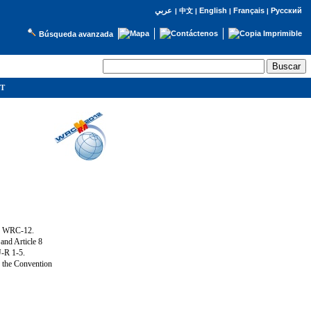
English
Français
Русский
عربي
|
中文
|
|
|
Búsqueda avanzada
IT
ng WRC-12.
and Article 8
U-R 1-5.
f the Convention