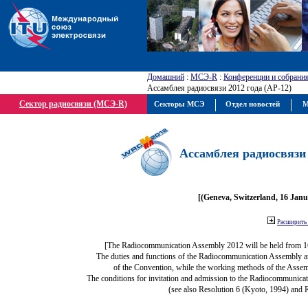
Домашний
:
МСЭ-R
:
Конференции и собрани
Ассамблея радиосвязи 2012 года (АР-12)
Сектор радиосвязи (МСЭ-R)
Секторы МСЭ
Отдел новостей
М
Ассамблея радиосвязи 
[(Geneva, Switzerland, 16 Jan
Расширить 
[The Radiocommunication Assembly 2012 will be held from 1
The duties and functions of the Radiocommunication Assembly are 
of the Convention, while the working methods of the Assem
The conditions for invitation and admission to the Radiocommunicat
(see also Resolution 6 (Kyoto, 1994) and 