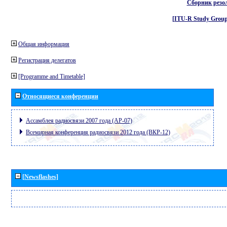
Сборник резо
[ITU-R Study Group
Общая информация
Регистрация делегатов
[Programme and Timetable]
Относящиеся конференции
Ассамблея радиосвязи 2007 года (АР-07)
Всемирная конференция радиосвязи 2012 года (ВКР-12)
[Newsflashes]