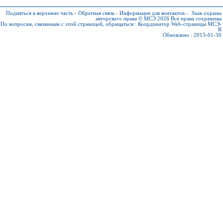
Подняться в верхнюю часть
-
Обратная связь
-
Информация для контактов
-
Знак охраны
авторского права © МСЭ 2026
Все права сохранены
По вопросам, связанным с этой страницей, обращаться :
Координатор Web-страницы МСЭ-
R
Обновлено : 2013-01-30