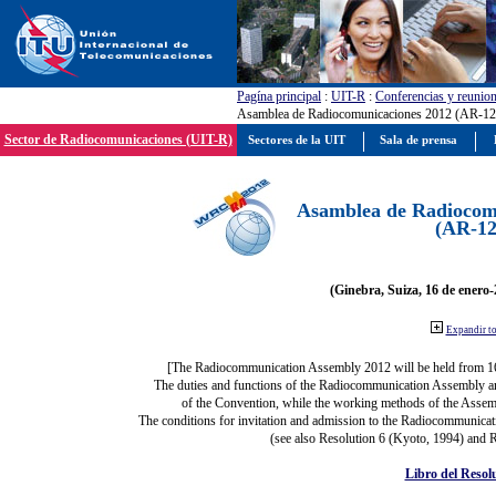
Pagína principal
:
UIT-R
:
Conferencias y reunio
Asamblea de Radiocomunicaciones 2012 (AR-12
Sector de Radiocomunicaciones (UIT-R)
Sectores de la UIT
Sala de prensa
Asamblea de Radiocom
(AR-12
(Ginebra, Suiza, 16 de enero-
Expandir t
[The Radiocommunication Assembly 2012 will be held from 1
The duties and functions of the Radiocommunication Assembly are 
of the Convention, while the working methods of the Assemb
The conditions for invitation and admission to the Radiocommunicati
(see also Resolution 6 (Kyoto, 1994) and R
Libro del Resol