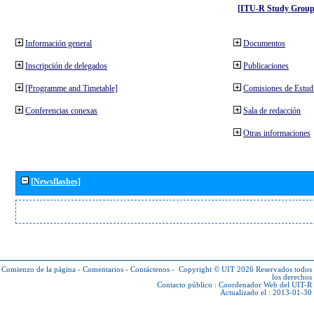
[ITU-R Study Group
Información general
Documentos
Inscripción de delegados
Publicaciones
[Programme and Timetable]
Comisiones de Estud
Conferencias conexas
Sala de redacción
Otras informaciones
[Newsflashes]
Comienzo de la página
-
Comentarios
-
Contáctenos
-
Copyright © UIT 2026
Reservados todos
los derechos
Contacto público :
Coordenador Web del UIT-R
Actualizado el : 2013-01-30